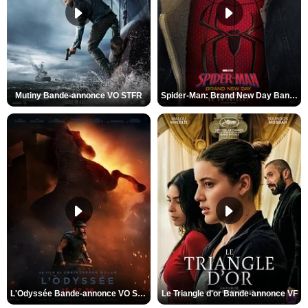
Mutiny Bande-annonce VO STFR
Spider-Man: Brand New Day Bande-annonce VO STFR
L'Odyssée Bande-annonce VO STFR
Le Triangle d'or Bande-annonce VF