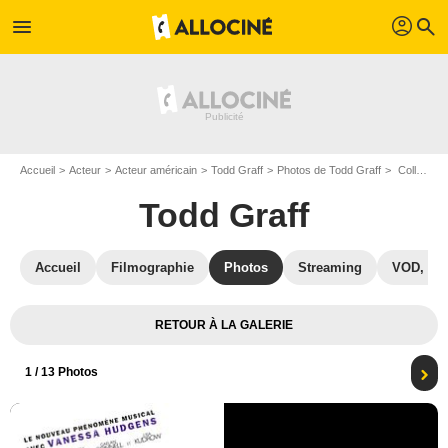
profil
menu
search
Accueil
Acteur
Acteur américain
Todd Graff
Photos de Todd Graff
College Rock Stars : Affiche Gaelan Draper, Todd Graff
Todd Graff
Accueil
Filmographie
Photos
Streaming
VOD, DV
RETOUR À LA GALERIE
1
/ 13 Photos