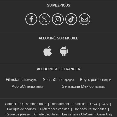
SUIVEZ-NOUS
ALLOCINÉ SUR MOBILE
ALLOCINÉ À L'ÉTRANGER
Filmstarts
SensaCine
Beyazperde
Allemagne
Espagne
Turquie
AdoroCinema
Sensacine México
Brésil
Mexique
Contact
|
Qui sommes-nous
|
Recrutement
|
Publicité
|
CGU
|
CGV
|
Politique de cookies
|
Préférences cookies
|
Données Personnelles
|
Revue de presse
|
Charte d'écriture
|
Les services AlloCiné
|
Gérer Utiq