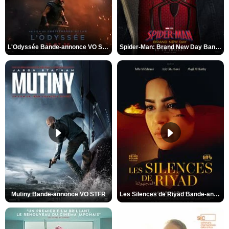
L'Odyssée Bande-annonce VO STFR
Spider-Man: Brand New Day Bande-annonce VO STFR
Mutiny Bande-annonce VO STFR
Les Silences de Riyad Bande-annonce VO STFR