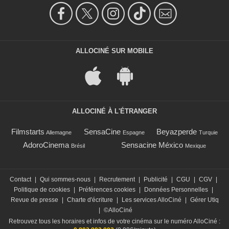
ALLOCINÉ SUR MOBILE
ALLOCINÉ À L'ÉTRANGER
Filmstarts
SensaCine
Beyazperde
Allemagne
Espagne
Turquie
AdoroCinema
Sensacine México
Brésil
Mexique
Contact
|
Qui sommes-nous
|
Recrutement
|
Publicité
|
CGU
|
CGV
|
Politique de cookies
|
Préférences cookies
|
Données Personnelles
|
Revue de presse
|
Charte d'écriture
|
Les services AlloCiné
|
Gérer Utiq
|
©AlloCiné
Retrouvez tous les horaires et infos de votre cinéma sur le numéro AlloCiné :