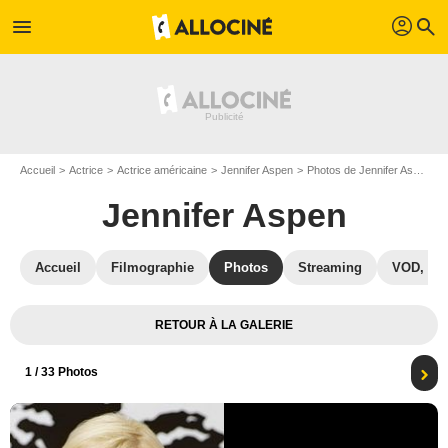
profil
menu
search
Accueil
Actrice
Actrice américaine
Jennifer Aspen
Photos de Jennifer Aspen
Jennifer Aspen
Accueil
Filmographie
Photos
Streaming
VOD, DV
RETOUR À LA GALERIE
1
/ 33 Photos