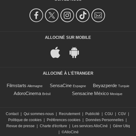
ALLOCINÉ SUR MOBILE
ALLOCINÉ À L'ÉTRANGER
Filmstarts
SensaCine
Beyazperde
Allemagne
Espagne
Turquie
AdoroCinema
Sensacine México
Brésil
Mexique
Contact
|
Qui sommes-nous
|
Recrutement
|
Publicité
|
CGU
|
CGV
|
Politique de cookies
|
Préférences cookies
|
Données Personnelles
|
Revue de presse
|
Charte d'écriture
|
Les services AlloCiné
|
Gérer Utiq
|
©AlloCiné