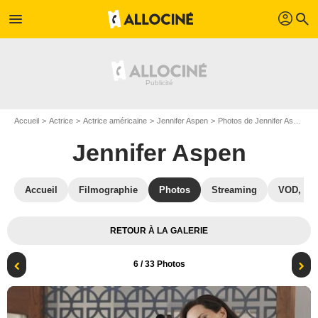
profil
menu
search
Accueil
Actrice
Actrice américaine
Jennifer Aspen
Photos de Jennifer Aspen
Jennifer Aspen
Accueil
Filmographie
Photos
Streaming
VOD, DV
RETOUR À LA GALERIE
6
/ 33 Photos