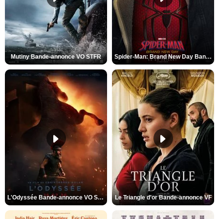
Mutiny Bande-annonce VO STFR
Spider-Man: Brand New Day Bande-annonce VO STFR
L'Odyssée Bande-annonce VO STFR
Le Triangle d'or Bande-annonce VF