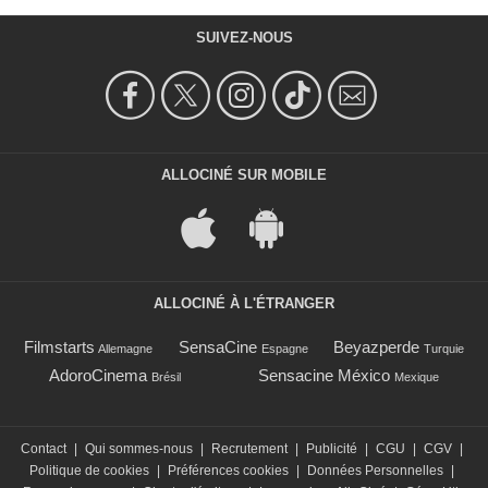
SUIVEZ-NOUS
ALLOCINÉ SUR MOBILE
ALLOCINÉ À L'ÉTRANGER
Filmstarts
SensaCine
Beyazperde
Allemagne
Espagne
Turquie
AdoroCinema
Sensacine México
Brésil
Mexique
Contact
|
Qui sommes-nous
|
Recrutement
|
Publicité
|
CGU
|
CGV
|
Politique de cookies
|
Préférences cookies
|
Données Personnelles
|