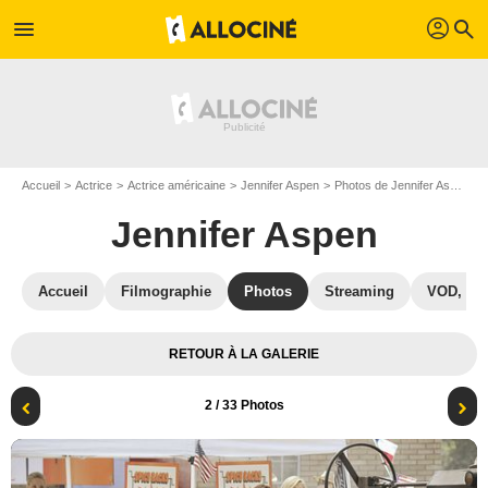
profil
menu
search
Accueil
Actrice
Actrice américaine
Jennifer Aspen
Photos de Jennifer Aspen
Jennifer Aspen
Accueil
Filmographie
Photos
Streaming
VOD, DV
RETOUR À LA GALERIE
2
/ 33 Photos