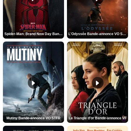
Spider-Man: Brand New Day Bande-annonce VO STFR
L'Odyssée Bande-annonce VO STFR
Mutiny Bande-annonce VO STFR
Le Triangle d'or Bande-annonce VF