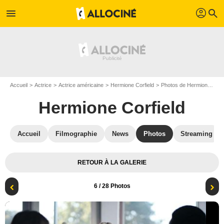
profil
menu
search
Accueil
Actrice
Actrice américaine
Hermione Corfield
Photos de Hermione Corfield
Hermione Corfield
Accueil
Filmographie
News
Photos
Streaming
RETOUR À LA GALERIE
6
/ 28 Photos