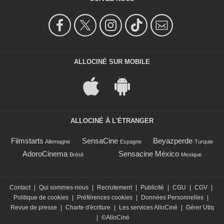
ALLOCINÉ SUR MOBILE
ALLOCINÉ À L'ÉTRANGER
Filmstarts
SensaCine
Beyazperde
Allemagne
Espagne
Turquie
AdoroCinema
Sensacine México
Brésil
Mexique
Contact
|
Qui sommes-nous
|
Recrutement
|
Publicité
|
CGU
|
CGV
|
Politique de cookies
|
Préférences cookies
|
Données Personnelles
|
Revue de presse
|
Charte d'écriture
|
Les services AlloCiné
|
Gérer Utiq
|
©AlloCiné