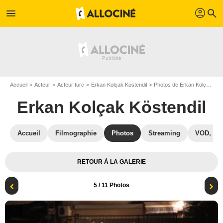
profil
menu
search
Accueil
Acteur
Acteur turc
Erkan Kolçak Köstendil
Photos de Erkan Kolçak Köstendil
Erkan Kolçak Köstendil
Accueil
Filmographie
Photos
Streaming
VOD, DV
RETOUR À LA GALERIE
5
/ 11 Photos