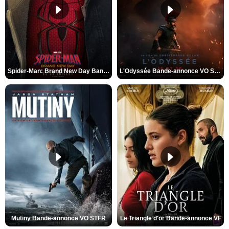
Spider-Man: Brand New Day Bande-annonce VO STFR
L'Odyssée Bande-annonce VO STFR
Mutiny Bande-annonce VO STFR
Le Triangle d'or Bande-annonce VF