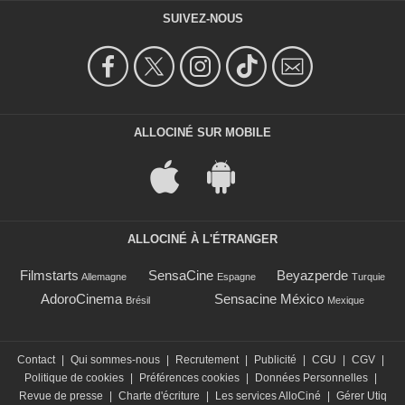
SUIVEZ-NOUS
ALLOCINÉ SUR MOBILE
ALLOCINÉ À L'ÉTRANGER
Filmstarts
SensaCine
Beyazperde
Allemagne
Espagne
Turquie
AdoroCinema
Sensacine México
Brésil
Mexique
Contact
|
Qui sommes-nous
|
Recrutement
|
Publicité
|
CGU
|
CGV
|
Politique de cookies
|
Préférences cookies
|
Données Personnelles
|
Revue de presse
|
Charte d'écriture
|
Les services AlloCiné
|
Gérer Utiq