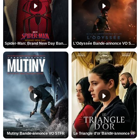
Spider-Man: Brand New Day Bande-annonce VO STFR
L'Odyssée Bande-annonce VO STFR
Mutiny Bande-annonce VO STFR
Le Triangle d'or Bande-annonce VF