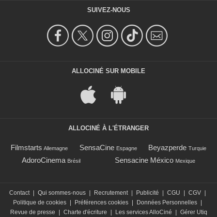
SUIVEZ-NOUS
ALLOCINÉ SUR MOBILE
ALLOCINÉ À L'ÉTRANGER
Filmstarts
SensaCine
Beyazperde
Allemagne
Espagne
Turquie
AdoroCinema
Sensacine México
Brésil
Mexique
Contact
|
Qui sommes-nous
|
Recrutement
|
Publicité
|
CGU
|
CGV
|
Politique de cookies
|
Préférences cookies
|
Données Personnelles
|
Revue de presse
|
Charte d'écriture
|
Les services AlloCiné
|
Gérer Utiq