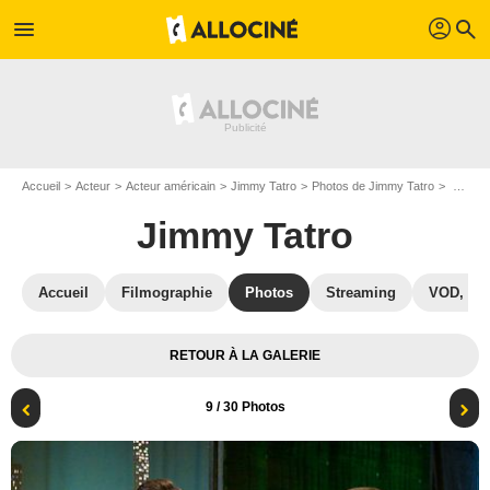
profil
menu
search
Accueil
Acteur
Acteur américain
Jimmy Tatro
Photos de Jimmy Tatro
Home Economics : Photo Topher Grace, Karla Souza, Jimmy Tatro
Jimmy Tatro
Accueil
Filmographie
Photos
Streaming
VOD, DV
RETOUR À LA GALERIE
9
/ 30 Photos