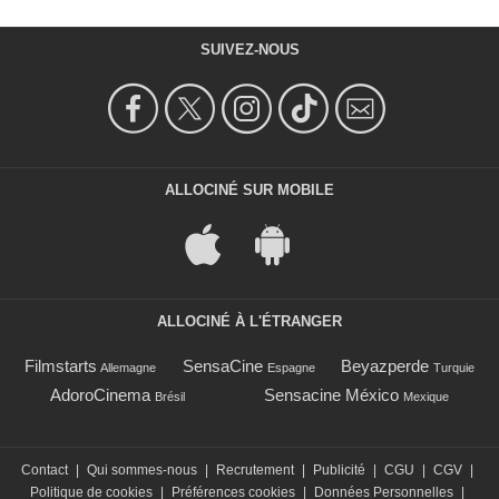
SUIVEZ-NOUS
ALLOCINÉ SUR MOBILE
ALLOCINÉ À L'ÉTRANGER
Filmstarts
SensaCine
Beyazperde
Allemagne
Espagne
Turquie
AdoroCinema
Sensacine México
Brésil
Mexique
Contact
|
Qui sommes-nous
|
Recrutement
|
Publicité
|
CGU
|
CGV
|
Politique de cookies
|
Préférences cookies
|
Données Personnelles
|