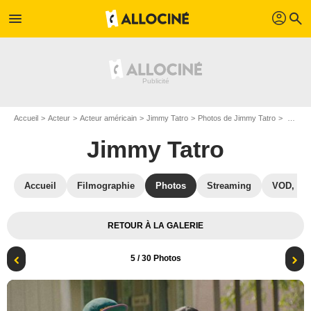
profil
menu
search
Accueil
Acteur
Acteur américain
Jimmy Tatro
Photos de Jimmy Tatro
Répétition générale : Photo Jimmy Tatro, Ayo Edebiri
Jimmy Tatro
Accueil
Filmographie
Photos
Streaming
VOD, DV
RETOUR À LA GALERIE
5
/ 30 Photos