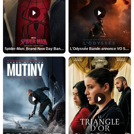
Spider-Man: Brand New Day Bande-annonce VO STFR
L'Odyssée Bande-annonce VO STFR