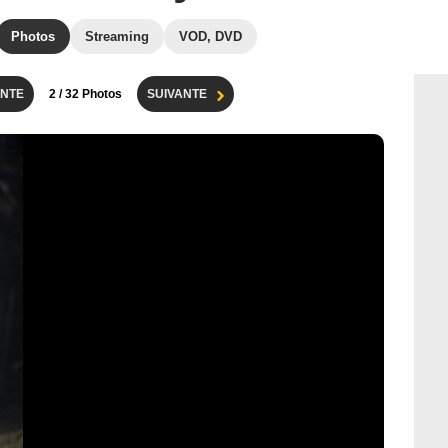
Photos
Streaming
VOD, DVD
NTE
2
/ 32 Photos
SUIVANTE