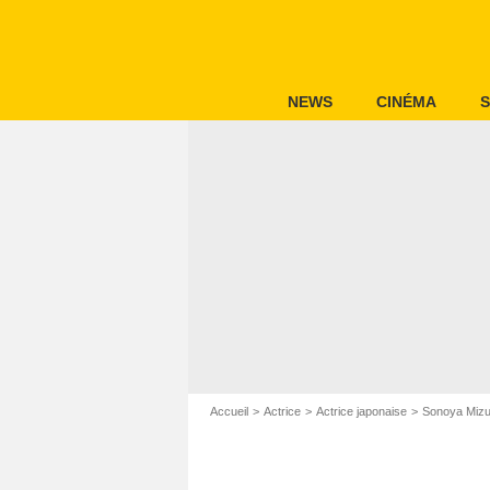
NEWS
CINÉMA
S
Accueil
Actrice
Actrice japonaise
Sonoya Miz