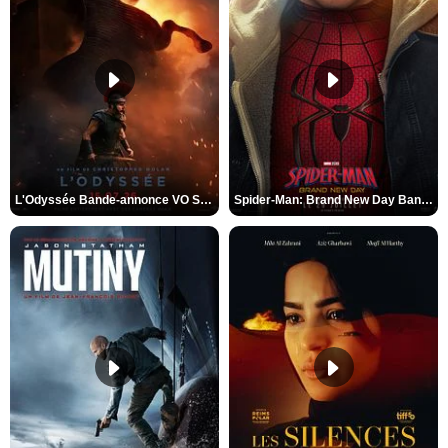
L'Odyssée Bande-annonce VO STFR
Spider-Man: Brand New Day Bande-annonce VO STFR