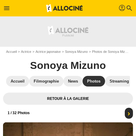
profil
menu
search
Accueil
Actrice
Actrice japonaise
Sonoya Mizuno
Photos de Sonoya Mizuno
Sonoya Mizuno
Accueil
Filmographie
News
Photos
Streaming
RETOUR À LA GALERIE
1
/ 32 Photos