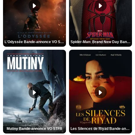
L'Odyssée Bande-annonce VO STFR
Spider-Man: Brand New Day Bande-annonce VO STFR
Mutiny Bande-annonce VO STFR
Les Silences de Riyad Bande-annonce VO STFR