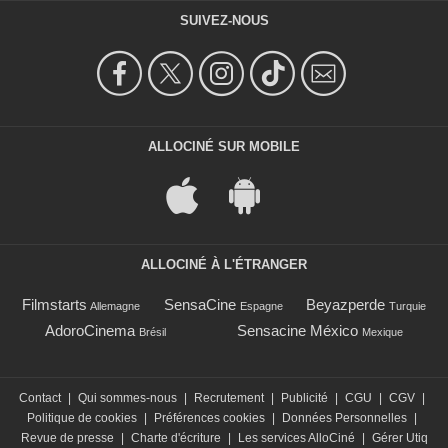
SUIVEZ-NOUS
ALLOCINÉ SUR MOBILE
ALLOCINÉ À L'ÉTRANGER
Filmstarts
SensaCine
Beyazperde
Allemagne
Espagne
Turquie
AdoroCinema
Sensacine México
Brésil
Mexique
Contact
|
Qui sommes-nous
|
Recrutement
|
Publicité
|
CGU
|
CGV
|
Politique de cookies
|
Préférences cookies
|
Données Personnelles
|
Revue de presse
|
Charte d'écriture
|
Les services AlloCiné
|
Gérer Utiq