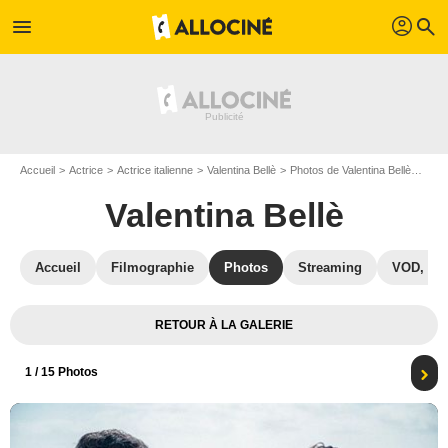
profil
menu
search
Accueil
Actrice
Actrice italienne
Valentina Bellè
Photos de Valentina Bellè
Il M
Valentina Bellè
Accueil
Filmographie
Photos
Streaming
VOD, DV
RETOUR À LA GALERIE
1
/ 15 Photos