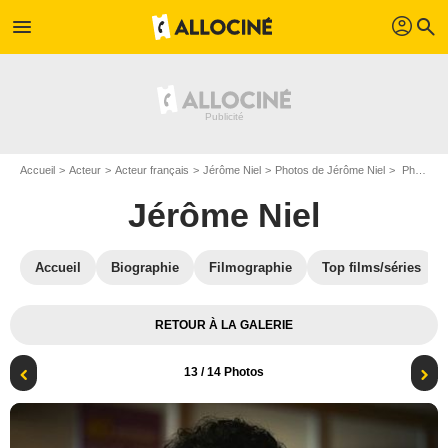
profil
menu
search
Accueil
Acteur
Acteur français
Jérôme Niel
Photos de Jérôme Niel
Photo Jérôme Niel
Jérôme Niel
Accueil
Biographie
Filmographie
Top films/séries
RETOUR À LA GALERIE
13
/ 14 Photos