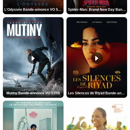
L'Odyssée Bande-annonce VO STFR
Spider-Man: Brand New Day Bande-annonce VO STFR
Mutiny Bande-annonce VO STFR
Les Silences de Riyad Bande-annonce VO STFR