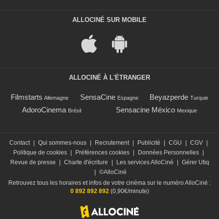
ALLOCINÉ SUR MOBILE
ALLOCINÉ À L'ÉTRANGER
Filmstarts
SensaCine
Beyazperde
Allemagne
Espagne
Turquie
AdoroCinema
Sensacine México
Brésil
Mexique
Contact
|
Qui sommes-nous
|
Recrutement
|
Publicité
|
CGU
|
CGV
|
Politique de cookies
|
Préférences cookies
|
Données Personnelles
|
Revue de presse
|
Charte d'écriture
|
Les services AlloCiné
|
Gérer Utiq
|
©AlloCiné
Retrouvez tous les horaires et infos de votre cinéma sur le numéro AlloCiné :
0 892 892 892
(0,90€/minute)