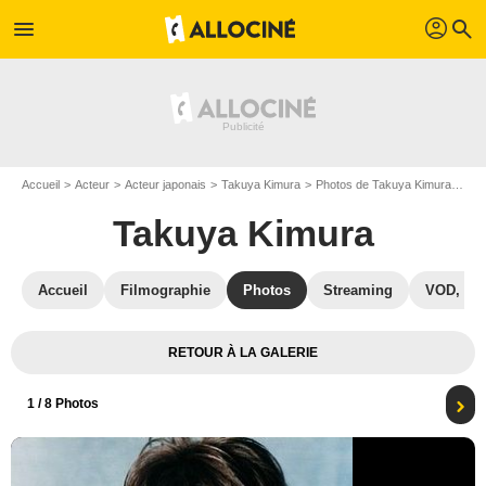
profil
menu
search
Accueil
Acteur
Acteur japonais
Takuya Kimura
Photos de Takuya Kimura
Aff
Takuya Kimura
Accueil
Filmographie
Photos
Streaming
VOD, DV
RETOUR À LA GALERIE
1
/ 8 Photos