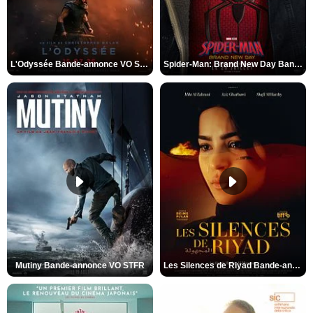
L'Odyssée Bande-annonce VO STFR
Spider-Man: Brand New Day Bande-annonce VO STFR
Mutiny Bande-annonce VO STFR
Les Silences de Riyad Bande-annonce VO STFR