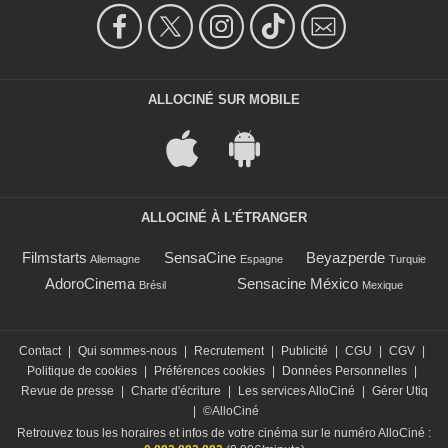
ALLOCINÉ SUR MOBILE
ALLOCINÉ À L'ÉTRANGER
Filmstarts
SensaCine
Beyazperde
Allemagne
Espagne
Turquie
AdoroCinema
Sensacine México
Brésil
Mexique
Contact
|
Qui sommes-nous
|
Recrutement
|
Publicité
|
CGU
|
CGV
|
Politique de cookies
|
Préférences cookies
|
Données Personnelles
|
Revue de presse
|
Charte d'écriture
|
Les services AlloCiné
|
Gérer Utiq
|
©AlloCiné
Retrouvez tous les horaires et infos de votre cinéma sur le numéro AlloCiné :