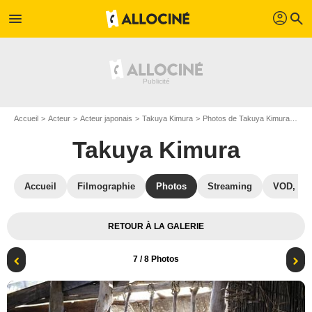
profil
menu
search
Accueil
Acteur
Acteur japonais
Takuya Kimura
Photos de Takuya Kimura
Bla
Takuya Kimura
Accueil
Filmographie
Photos
Streaming
VOD, DV
RETOUR À LA GALERIE
7
/ 8 Photos