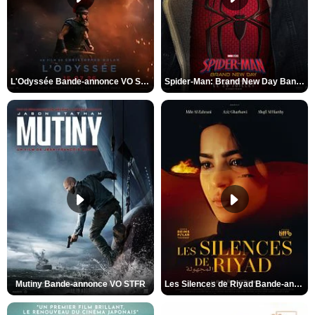
L'Odyssée Bande-annonce VO STFR
Spider-Man: Brand New Day Bande-annonce VO STFR
Mutiny Bande-annonce VO STFR
Les Silences de Riyad Bande-annonce VO STFR