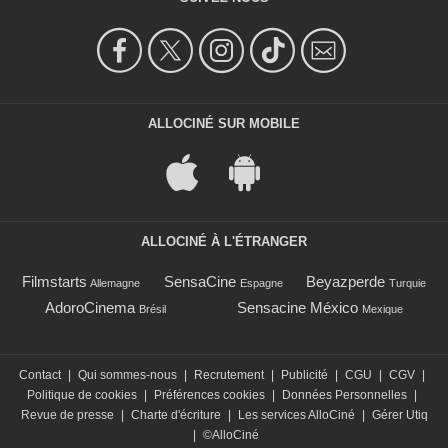
ALLOCINÉ SUR MOBILE
ALLOCINÉ À L'ÉTRANGER
Filmstarts
SensaCine
Beyazperde
Allemagne
Espagne
Turquie
AdoroCinema
Sensacine México
Brésil
Mexique
Contact
|
Qui sommes-nous
|
Recrutement
|
Publicité
|
CGU
|
CGV
|
Politique de cookies
|
Préférences cookies
|
Données Personnelles
|
Revue de presse
|
Charte d'écriture
|
Les services AlloCiné
|
Gérer Utiq
|
©AlloCiné