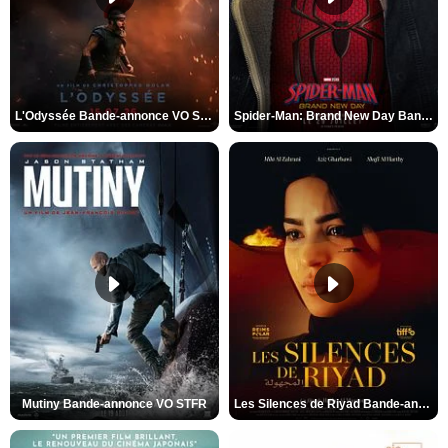
L'Odyssée Bande-annonce VO STFR
Spider-Man: Brand New Day Bande-annonce VO STFR
Mutiny Bande-annonce VO STFR
Les Silences de Riyad Bande-annonce VO STFR