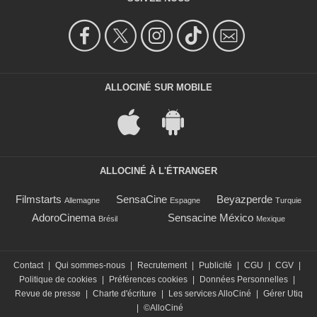
ALLOCINÉ SUR MOBILE
ALLOCINÉ À L'ÉTRANGER
Filmstarts
SensaCine
Beyazperde
Allemagne
Espagne
Turquie
AdoroCinema
Sensacine México
Brésil
Mexique
Contact
|
Qui sommes-nous
|
Recrutement
|
Publicité
|
CGU
|
CGV
|
Politique de cookies
|
Préférences cookies
|
Données Personnelles
|
Revue de presse
|
Charte d'écriture
|
Les services AlloCiné
|
Gérer Utiq
|
©AlloCiné