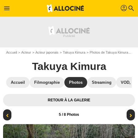
profil
menu
search
Accueil
Acteur
Acteur japonais
Takuya Kimura
Photos de Takuya Kimura
Bla
Takuya Kimura
Accueil
Filmographie
Photos
Streaming
VOD, DV
RETOUR À LA GALERIE
5
/ 8 Photos