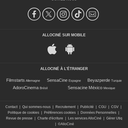
ALLOCINÉ SUR MOBILE
ALLOCINÉ À L'ÉTRANGER
Filmstarts
SensaCine
Beyazperde
Allemagne
Espagne
Turquie
AdoroCinema
Sensacine México
Brésil
Mexique
Contact
|
Qui sommes-nous
|
Recrutement
|
Publicité
|
CGU
|
CGV
|
Politique de cookies
|
Préférences cookies
|
Données Personnelles
|
Revue de presse
|
Charte d'écriture
|
Les services AlloCiné
|
Gérer Utiq
|
©AlloCiné