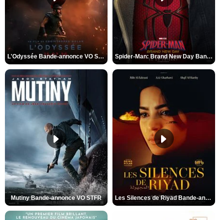
L'Odyssée Bande-annonce VO STFR
Spider-Man: Brand New Day Bande-annonce VO STFR
Mutiny Bande-annonce VO STFR
Les Silences de Riyad Bande-annonce VO STFR