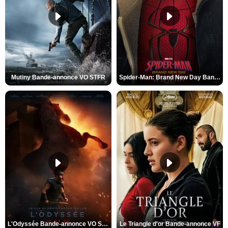
Mutiny Bande-annonce VO STFR
Spider-Man: Brand New Day Bande-annonce VO STFR
L'Odyssée Bande-annonce VO STFR
Le Triangle d'or Bande-annonce VF