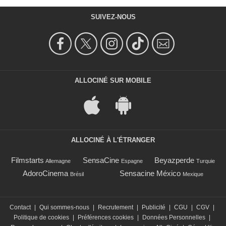
SUIVEZ-NOUS
ALLOCINÉ SUR MOBILE
ALLOCINÉ À L'ÉTRANGER
Filmstarts
SensaCine
Beyazperde
Allemagne
Espagne
Turquie
AdoroCinema
Sensacine México
Brésil
Mexique
Contact
|
Qui sommes-nous
|
Recrutement
|
Publicité
|
CGU
|
CGV
|
Politique de cookies
|
Préférences cookies
|
Données Personnelles
|