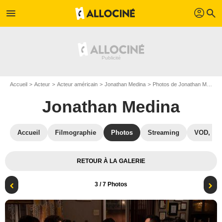
profil
menu
search
Accueil
Acteur
Acteur américain
Jonathan Medina
Photos de Jonathan Medina
Jonathan Medina
Accueil
Filmographie
Photos
Streaming
VOD, DV
RETOUR À LA GALERIE
3
/ 7 Photos