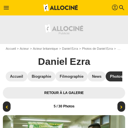
profil
menu
search
Accueil
Acteur
Acteur britannique
Daniel Ezra
Photos de Daniel Ezra
All American : Photo Daniel Ezra, Kareem J. Grimes
Daniel Ezra
Accueil
Biographie
Filmographie
News
Photos
RETOUR À LA GALERIE
5
/ 30 Photos