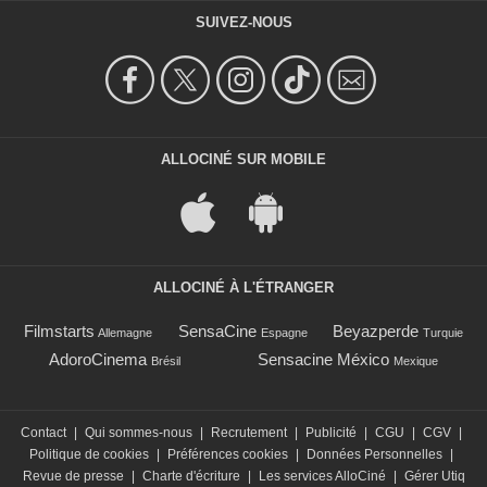
SUIVEZ-NOUS
ALLOCINÉ SUR MOBILE
ALLOCINÉ À L'ÉTRANGER
Filmstarts
SensaCine
Beyazperde
Allemagne
Espagne
Turquie
AdoroCinema
Sensacine México
Brésil
Mexique
Contact
|
Qui sommes-nous
|
Recrutement
|
Publicité
|
CGU
|
CGV
|
Politique de cookies
|
Préférences cookies
|
Données Personnelles
|
Revue de presse
|
Charte d'écriture
|
Les services AlloCiné
|
Gérer Utiq