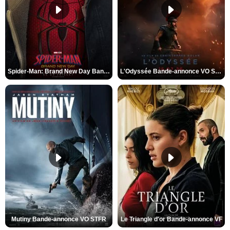
Spider-Man: Brand New Day Bande-annonce VO STFR
L'Odyssée Bande-annonce VO STFR
Mutiny Bande-annonce VO STFR
Le Triangle d'or Bande-annonce VF