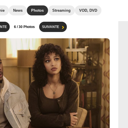
hie
News
Photos
Streaming
VOD, DVD
NTE
6
/ 30 Photos
SUIVANTE