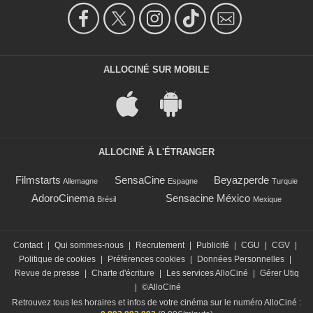
ALLOCINÉ SUR MOBILE
ALLOCINÉ À L'ÉTRANGER
Filmstarts
SensaCine
Beyazperde
Allemagne
Espagne
Turquie
AdoroCinema
Sensacine México
Brésil
Mexique
Contact
|
Qui sommes-nous
|
Recrutement
|
Publicité
|
CGU
|
CGV
|
Politique de cookies
|
Préférences cookies
|
Données Personnelles
|
Revue de presse
|
Charte d'écriture
|
Les services AlloCiné
|
Gérer Utiq
|
©AlloCiné
Retrouvez tous les horaires et infos de votre cinéma sur le numéro AlloCiné :