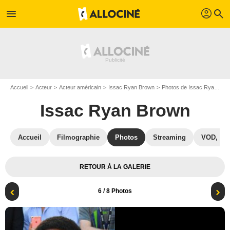
profil
menu
search
Accueil
Acteur
Acteur américain
Issac Ryan Brown
Photos de Issac Ryan Brown
Issac Ryan Brown
Accueil
Filmographie
Photos
Streaming
VOD, DV
RETOUR À LA GALERIE
6
/ 8 Photos