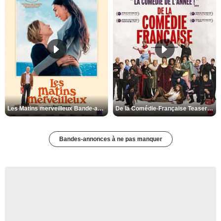
Les Matins merveilleux Bande-annonce VF
De la Comédie-Française Teaser VF
Bandes-annonces à ne pas manquer