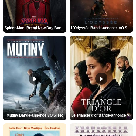
Spider-Man: Brand New Day Bande-annonce VO STFR
L'Odyssée Bande-annonce VO STFR
Mutiny Bande-annonce VO STFR
Le Triangle d'or Bande-annonce VF