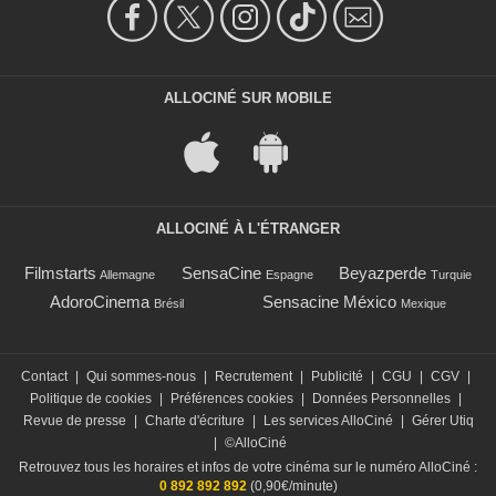
ALLOCINÉ SUR MOBILE
ALLOCINÉ À L'ÉTRANGER
Filmstarts
SensaCine
Beyazperde
Allemagne
Espagne
Turquie
AdoroCinema
Sensacine México
Brésil
Mexique
Contact
|
Qui sommes-nous
|
Recrutement
|
Publicité
|
CGU
|
CGV
|
Politique de cookies
|
Préférences cookies
|
Données Personnelles
|
Revue de presse
|
Charte d'écriture
|
Les services AlloCiné
|
Gérer Utiq
|
©AlloCiné
Retrouvez tous les horaires et infos de votre cinéma sur le numéro AlloCiné :
0 892 892 892
(0,90€/minute)