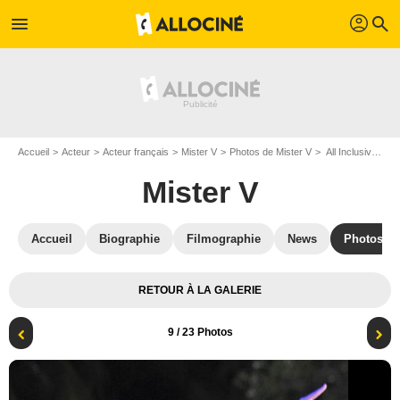
profil
menu
search
Accueil
Acteur
Acteur français
Mister V
Photos de Mister V
All Inclusive : Photo Mister V
Mister V
Accueil
Biographie
Filmographie
News
Photos
RETOUR À LA GALERIE
9
/ 23 Photos