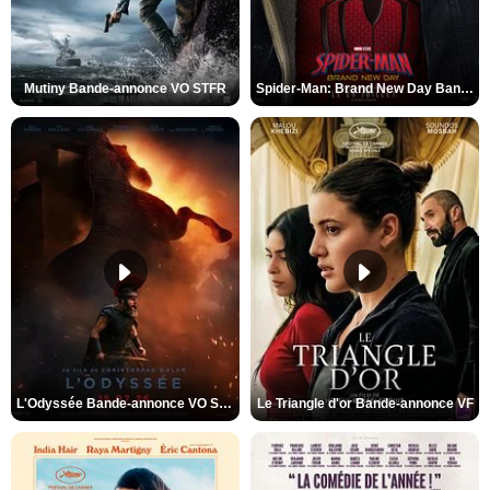
Mutiny Bande-annonce VO STFR
Spider-Man: Brand New Day Bande-annonce VO STFR
L'Odyssée Bande-annonce VO STFR
Le Triangle d'or Bande-annonce VF