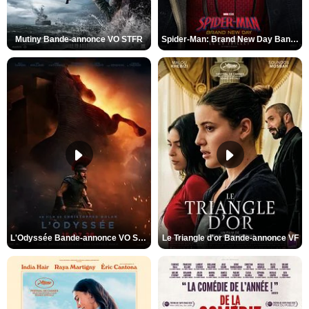
Mutiny Bande-annonce VO STFR
Spider-Man: Brand New Day Bande-annonce VO STFR
L'Odyssée Bande-annonce VO STFR
Le Triangle d'or Bande-annonce VF