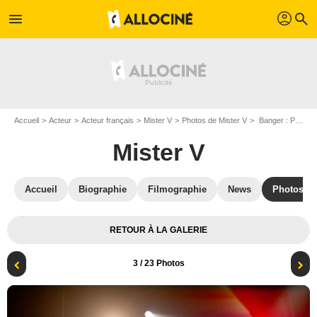
profil
menu
search
Accueil
Acteur
Acteur français
Mister V
Photos de Mister V
Banger : Photo Mister V
Mister V
Accueil
Biographie
Filmographie
News
Photos
RETOUR À LA GALERIE
3
/ 23 Photos