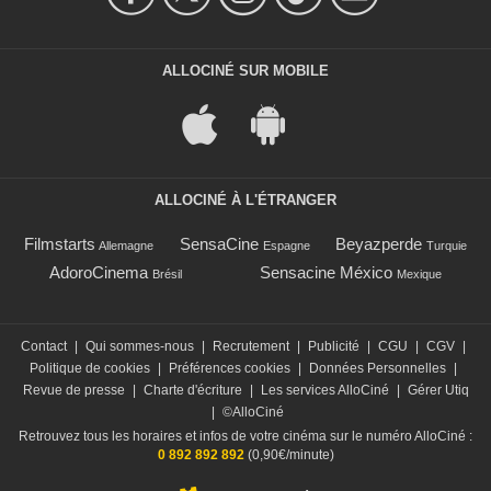
ALLOCINÉ SUR MOBILE
ALLOCINÉ À L'ÉTRANGER
Filmstarts
SensaCine
Beyazperde
Allemagne
Espagne
Turquie
AdoroCinema
Sensacine México
Brésil
Mexique
Contact
|
Qui sommes-nous
|
Recrutement
|
Publicité
|
CGU
|
CGV
|
Politique de cookies
|
Préférences cookies
|
Données Personnelles
|
Revue de presse
|
Charte d'écriture
|
Les services AlloCiné
|
Gérer Utiq
|
©AlloCiné
Retrouvez tous les horaires et infos de votre cinéma sur le numéro AlloCiné :
0 892 892 892
(0,90€/minute)