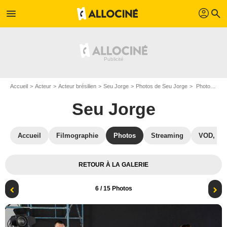
profil
menu
search
Accueil
Acteur
Acteur brésilien
Seu Jorge
Photos de Seu Jorge
Photo Hermila Guedes, Lee Taylor, Naruna Costa, Seu Jorge
Seu Jorge
Accueil
Filmographie
Photos
Streaming
VOD, DV
RETOUR À LA GALERIE
6
/ 15 Photos