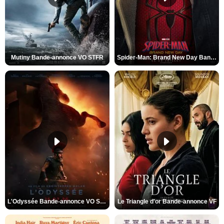
Mutiny Bande-annonce VO STFR
Spider-Man: Brand New Day Bande-annonce VO STFR
L'Odyssée Bande-annonce VO STFR
Le Triangle d'or Bande-annonce VF