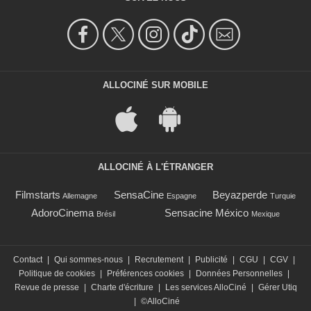
ALLOCINÉ SUR MOBILE
ALLOCINÉ À L'ÉTRANGER
Filmstarts
SensaCine
Beyazperde
Allemagne
Espagne
Turquie
AdoroCinema
Sensacine México
Brésil
Mexique
Contact
|
Qui sommes-nous
|
Recrutement
|
Publicité
|
CGU
|
CGV
|
Politique de cookies
|
Préférences cookies
|
Données Personnelles
|
Revue de presse
|
Charte d'écriture
|
Les services AlloCiné
|
Gérer Utiq
|
©AlloCiné