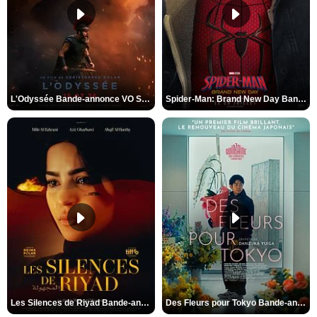
L'Odyssée Bande-annonce VO STFR
Spider-Man: Brand New Day Bande-annonce VO STFR
Les Silences de Riyad Bande-annonce VO STFR
Des Fleurs pour Tokyo Bande-annonce VO STFR