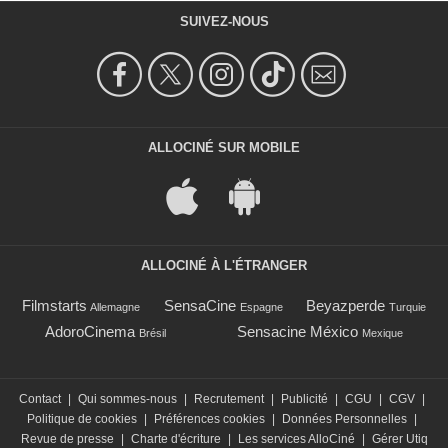
SUIVEZ-NOUS
ALLOCINÉ SUR MOBILE
ALLOCINÉ À L'ÉTRANGER
Filmstarts
SensaCine
Beyazperde
Allemagne
Espagne
Turquie
AdoroCinema
Sensacine México
Brésil
Mexique
Contact
|
Qui sommes-nous
|
Recrutement
|
Publicité
|
CGU
|
CGV
|
Politique de cookies
|
Préférences cookies
|
Données Personnelles
|
Revue de presse
|
Charte d'écriture
|
Les services AlloCiné
|
Gérer Utiq