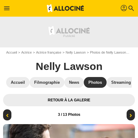
profil
menu
search
Accueil
Actrice
Actrice française
Nelly Lawson
Photos de Nelly Lawson
Tand
Nelly Lawson
Accueil
Filmographie
News
Photos
Streaming
RETOUR À LA GALERIE
3
/ 13 Photos