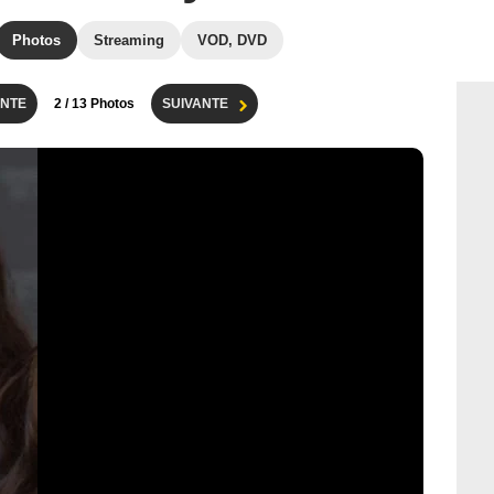
Photos
Streaming
VOD, DVD
NTE
2
/ 13 Photos
SUIVANTE