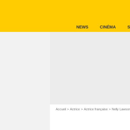
NEWS
CINÉMA
S
Accueil
Actrice
Actrice française
Nelly Lawso