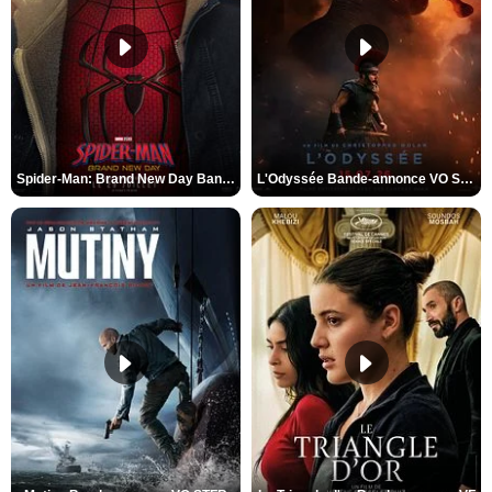
Spider-Man: Brand New Day Bande-annonce VO STFR
L'Odyssée Bande-annonce VO STFR