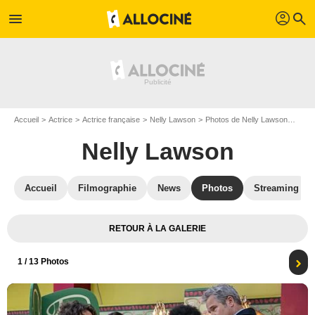
profil
menu
search
Accueil
Actrice
Actrice française
Nelly Lawson
Photos de Nelly Lawson
Meurt
Nelly Lawson
Accueil
Filmographie
News
Photos
Streaming
RETOUR À LA GALERIE
1
/ 13 Photos