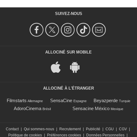
SUIVEZ-NOUS
ALLOCINÉ SUR MOBILE
ALLOCINÉ À L'ÉTRANGER
Filmstarts
SensaCine
Beyazperde
Allemagne
Espagne
Turquie
AdoroCinema
Sensacine México
Brésil
Mexique
Contact
|
Qui sommes-nous
|
Recrutement
|
Publicité
|
CGU
|
CGV
|
Politique de cookies
|
Préférences cookies
|
Données Personnelles
|