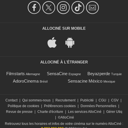
ALLOCINÉ SUR MOBILE
ALLOCINÉ À L'ÉTRANGER
Filmstarts
SensaCine
Beyazperde
Allemagne
Espagne
Turquie
AdoroCinema
Sensacine México
Brésil
Mexique
Contact
|
Qui sommes-nous
|
Recrutement
|
Publicité
|
CGU
|
CGV
|
Politique de cookies
|
Préférences cookies
|
Données Personnelles
|
Revue de presse
|
Charte d'écriture
|
Les services AlloCiné
|
Gérer Utiq
|
©AlloCiné
Retrouvez tous les horaires et infos de votre cinéma sur le numéro AlloCiné :