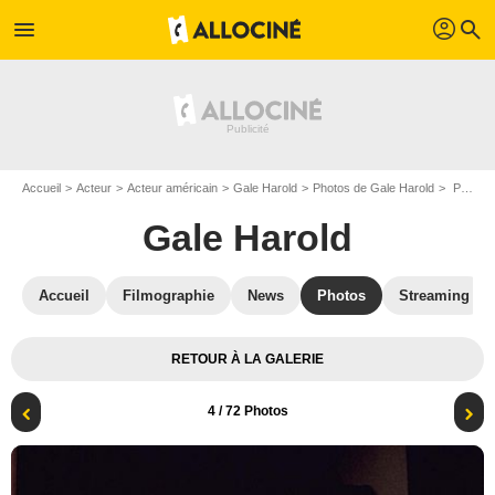
profil
menu
search
Accueil
Acteur
Acteur américain
Gale Harold
Photos de Gale Harold
Photo Gale Harold, Hal Sparks
Gale Harold
Accueil
Filmographie
News
Photos
Streaming
RETOUR À LA GALERIE
4
/ 72 Photos