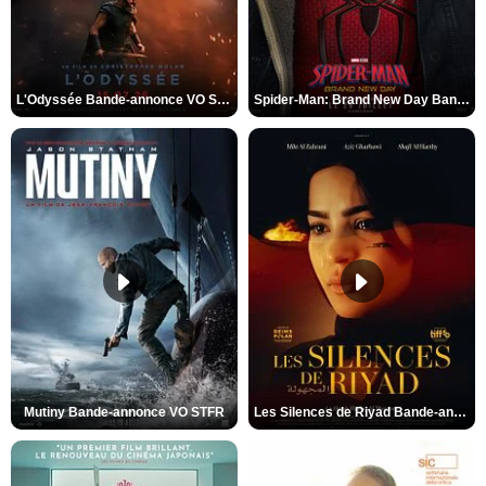
L'Odyssée Bande-annonce VO STFR
Spider-Man: Brand New Day Bande-annonce VO STFR
Mutiny Bande-annonce VO STFR
Les Silences de Riyad Bande-annonce VO STFR