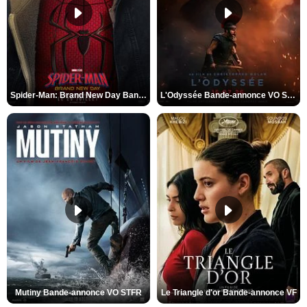
Spider-Man: Brand New Day Bande-annonce VO STFR
L'Odyssée Bande-annonce VO STFR
Mutiny Bande-annonce VO STFR
Le Triangle d'or Bande-annonce VF