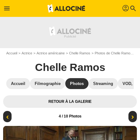
profil
menu
search
Accueil
Actrice
Actrice américaine
Chelle Ramos
Photos de Chelle Ramos
Th
Chelle Ramos
Accueil
Filmographie
Photos
Streaming
VOD, DV
RETOUR À LA GALERIE
4
/ 10 Photos