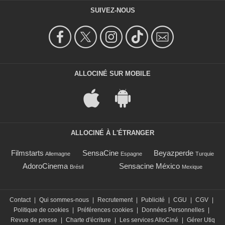
SUIVEZ-NOUS
ALLOCINÉ SUR MOBILE
ALLOCINÉ À L'ÉTRANGER
Filmstarts
SensaCine
Beyazperde
Allemagne
Espagne
Turquie
AdoroCinema
Sensacine México
Brésil
Mexique
Contact
|
Qui sommes-nous
|
Recrutement
|
Publicité
|
CGU
|
CGV
|
Politique de cookies
|
Préférences cookies
|
Données Personnelles
|
Revue de presse
|
Charte d'écriture
|
Les services AlloCiné
|
Gérer Utiq