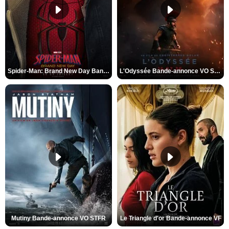
Spider-Man: Brand New Day Bande-annonce VO STFR
L'Odyssée Bande-annonce VO STFR
Mutiny Bande-annonce VO STFR
Le Triangle d'or Bande-annonce VF