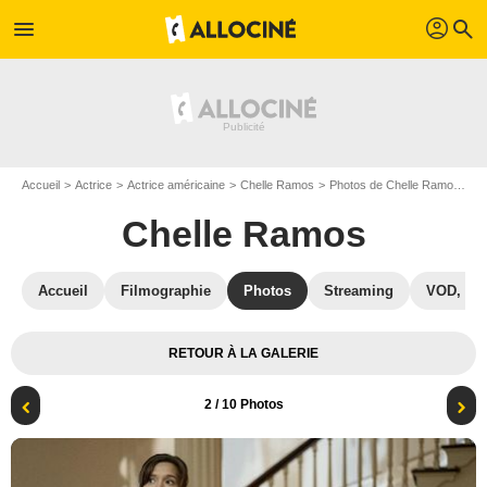
profil
menu
search
Accueil
Actrice
Actrice américaine
Chelle Ramos
Photos de Chelle Ramos
Th
Chelle Ramos
Accueil
Filmographie
Photos
Streaming
VOD, DV
RETOUR À LA GALERIE
2
/ 10 Photos