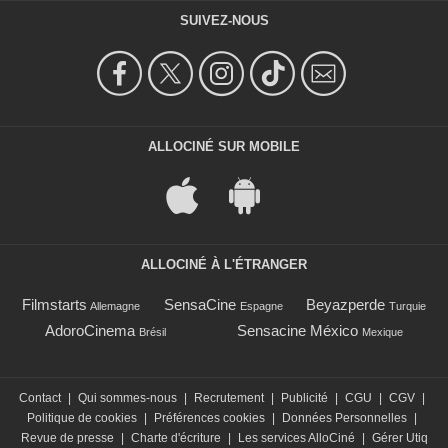
SUIVEZ-NOUS
ALLOCINÉ SUR MOBILE
ALLOCINÉ À L'ÉTRANGER
Filmstarts
SensaCine
Beyazperde
Allemagne
Espagne
Turquie
AdoroCinema
Sensacine México
Brésil
Mexique
Contact
|
Qui sommes-nous
|
Recrutement
|
Publicité
|
CGU
|
CGV
|
Politique de cookies
|
Préférences cookies
|
Données Personnelles
|
Revue de presse
|
Charte d'écriture
|
Les services AlloCiné
|
Gérer Utiq