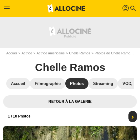
profil
menu
search
Accueil
Actrice
Actrice américaine
Chelle Ramos
Photos de Chelle Ramos
Th
Chelle Ramos
Accueil
Filmographie
Photos
Streaming
VOD, DV
RETOUR À LA GALERIE
1
/ 10 Photos