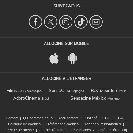
SUIVEZ-NOUS
ALLOCINÉ SUR MOBILE
ALLOCINÉ À L'ÉTRANGER
Filmstarts
SensaCine
Beyazperde
Allemagne
Espagne
Turquie
AdoroCinema
Sensacine México
Brésil
Mexique
Contact
|
Qui sommes-nous
|
Recrutement
|
Publicité
|
CGU
|
CGV
|
Politique de cookies
|
Préférences cookies
|
Données Personnelles
|
Revue de presse
|
Charte d'écriture
|
Les services AlloCiné
|
Gérer Utiq