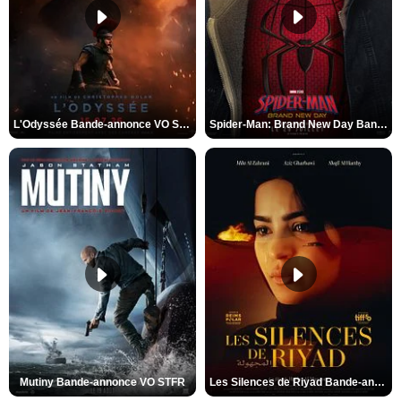
L'Odyssée Bande-annonce VO STFR
Spider-Man: Brand New Day Bande-annonce VO STFR
Mutiny Bande-annonce VO STFR
Les Silences de Riyad Bande-annonce VO STFR