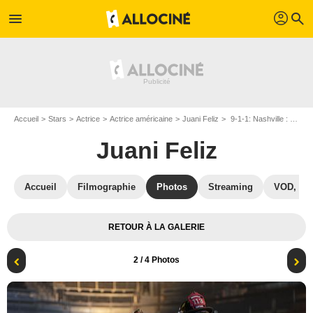
profil
menu
search
Accueil
Stars
Actrice
Actrice américaine
Juani Feliz
9-1-1: Nashville : Photo Chris O'Donnell, Juani Feliz
Juani Feliz
Accueil
Filmographie
Photos
Streaming
VOD, DV
RETOUR À LA GALERIE
2
/ 4 Photos