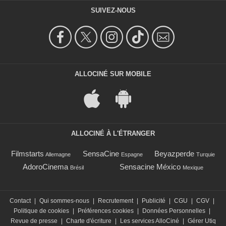
SUIVEZ-NOUS
ALLOCINÉ SUR MOBILE
ALLOCINÉ À L'ÉTRANGER
Filmstarts
SensaCine
Beyazperde
Allemagne
Espagne
Turquie
AdoroCinema
Sensacine México
Brésil
Mexique
Contact
|
Qui sommes-nous
|
Recrutement
|
Publicité
|
CGU
|
CGV
|
Politique de cookies
|
Préférences cookies
|
Données Personnelles
|
Revue de presse
|
Charte d'écriture
|
Les services AlloCiné
|
Gérer Utiq