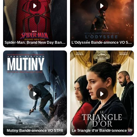
Spider-Man: Brand New Day Bande-annonce VO STFR
L'Odyssée Bande-annonce VO STFR
Mutiny Bande-annonce VO STFR
Le Triangle d'or Bande-annonce VF