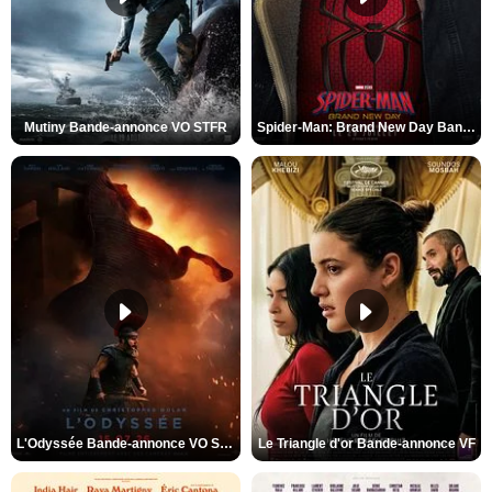
Mutiny Bande-annonce VO STFR
Spider-Man: Brand New Day Bande-annonce VO STFR
L'Odyssée Bande-annonce VO STFR
Le Triangle d'or Bande-annonce VF