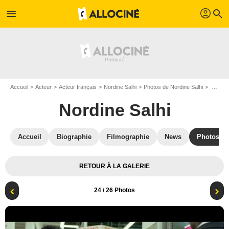
profil
menu
search
Accueil
Acteur
Acteur français
Nordine Salhi
Photos de Nordine Salhi
Walter : Photo Nordine Salhi, Karim Jebli
Nordine Salhi
Accueil
Biographie
Filmographie
News
Photos
RETOUR À LA GALERIE
24
/ 26 Photos