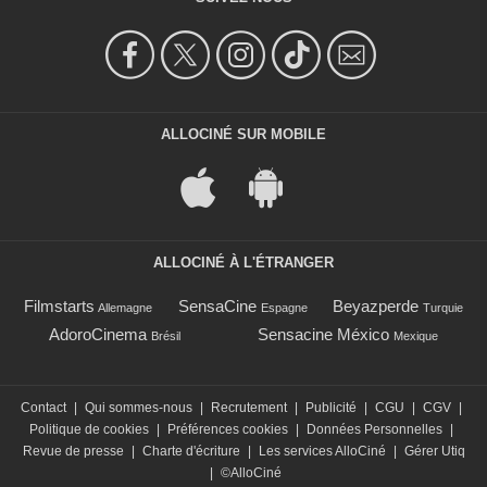
ALLOCINÉ SUR MOBILE
ALLOCINÉ À L'ÉTRANGER
Filmstarts
SensaCine
Beyazperde
Allemagne
Espagne
Turquie
AdoroCinema
Sensacine México
Brésil
Mexique
Contact
|
Qui sommes-nous
|
Recrutement
|
Publicité
|
CGU
|
CGV
|
Politique de cookies
|
Préférences cookies
|
Données Personnelles
|
Revue de presse
|
Charte d'écriture
|
Les services AlloCiné
|
Gérer Utiq
|
©AlloCiné