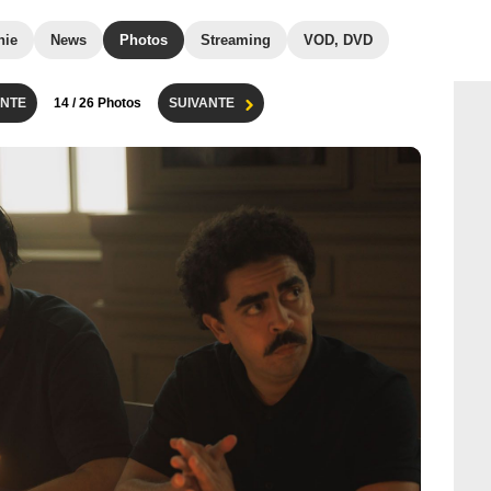
hie
News
Photos
Streaming
VOD, DVD
NTE
14
/ 26 Photos
SUIVANTE