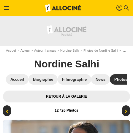
profil
menu
search
Accueil
Acteur
Acteur français
Nordine Salhi
Photos de Nordine Salhi
Les Condés : Photo Nordine Salhi
Nordine Salhi
Accueil
Biographie
Filmographie
News
Photos
RETOUR À LA GALERIE
12
/ 26 Photos