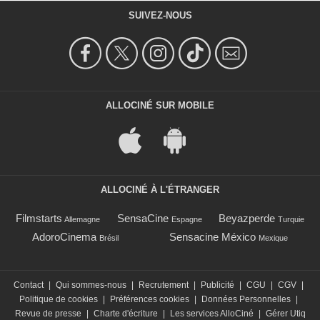
SUIVEZ-NOUS
ALLOCINÉ SUR MOBILE
ALLOCINÉ À L'ÉTRANGER
Filmstarts
SensaCine
Beyazperde
Allemagne
Espagne
Turquie
AdoroCinema
Sensacine México
Brésil
Mexique
Contact
|
Qui sommes-nous
|
Recrutement
|
Publicité
|
CGU
|
CGV
|
Politique de cookies
|
Préférences cookies
|
Données Personnelles
|
Revue de presse
|
Charte d'écriture
|
Les services AlloCiné
|
Gérer Utiq