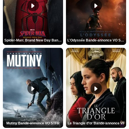
Spider-Man: Brand New Day Bande-annonce VO STFR
L'Odyssée Bande-annonce VO STFR
Mutiny Bande-annonce VO STFR
Le Triangle d'or Bande-annonce VF