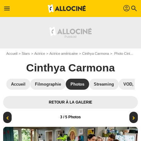
profil
menu
search
Accueil
Stars
Actrice
Actrice américaine
Cinthya Carmona
Photo Cinthya Carmona, Gregg Sulkin, Emily Osment, Michael Hsu Rosen, Olivia Macklin
Cinthya Carmona
Accueil
Filmographie
Photos
Streaming
VOD, DV
RETOUR À LA GALERIE
3
/ 5 Photos