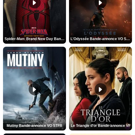
Spider-Man: Brand New Day Bande-annonce VO STFR
L'Odyssée Bande-annonce VO STFR
Mutiny Bande-annonce VO STFR
Le Triangle d'or Bande-annonce VF