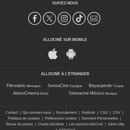
SUIVEZ-NOUS
ALLOCINÉ SUR MOBILE
ALLOCINÉ À L'ÉTRANGER
Filmstarts
SensaCine
Beyazperde
Allemagne
Espagne
Turquie
AdoroCinema
Sensacine México
Brésil
Mexique
Contact
|
Qui sommes-nous
|
Recrutement
|
Publicité
|
CGU
|
CGV
|
Politique de cookies
|
Préférences cookies
|
Données Personnelles
|
Revue de presse
|
Charte d'écriture
|
Les services AlloCiné
|
Gérer Utiq