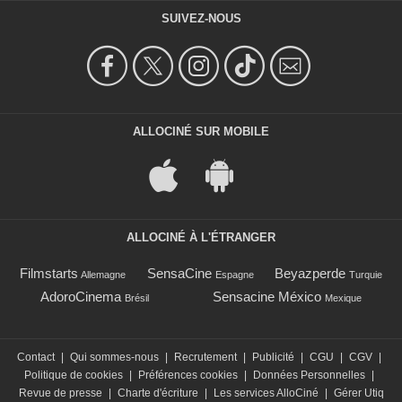
SUIVEZ-NOUS
ALLOCINÉ SUR MOBILE
ALLOCINÉ À L'ÉTRANGER
Filmstarts
SensaCine
Beyazperde
Allemagne
Espagne
Turquie
AdoroCinema
Sensacine México
Brésil
Mexique
Contact
|
Qui sommes-nous
|
Recrutement
|
Publicité
|
CGU
|
CGV
|
Politique de cookies
|
Préférences cookies
|
Données Personnelles
|
Revue de presse
|
Charte d'écriture
|
Les services AlloCiné
|
Gérer Utiq