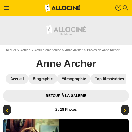
profil
menu
search
Accueil
Actrice
Actrice américaine
Anne Archer
Photos de Anne Archer
Garde
Anne Archer
Accueil
Biographie
Filmographie
Top films/séries
RETOUR À LA GALERIE
2
/ 18 Photos