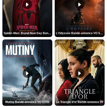
Spider-Man: Brand New Day Bande-annonce VO STFR
L'Odyssée Bande-annonce VO STFR
Mutiny Bande-annonce VO STFR
Le Triangle d'or Bande-annonce VF