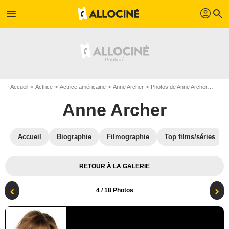
profil
menu
search
Accueil
Actrice
Actrice américaine
Anne Archer
Photos de Anne Archer
Affic
Anne Archer
Accueil
Biographie
Filmographie
Top films/séries
RETOUR À LA GALERIE
4
/ 18 Photos