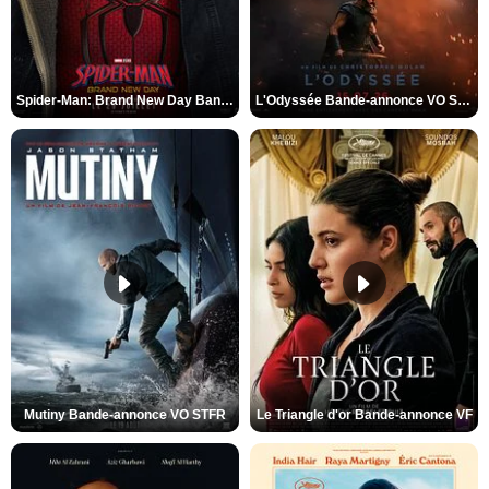
Spider-Man: Brand New Day Bande-annonce VO STFR
L'Odyssée Bande-annonce VO STFR
Mutiny Bande-annonce VO STFR
Le Triangle d'or Bande-annonce VF