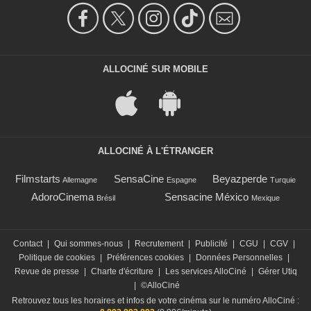
ALLOCINÉ SUR MOBILE
ALLOCINÉ À L'ÉTRANGER
Filmstarts
SensaCine
Beyazperde
Allemagne
Espagne
Turquie
AdoroCinema
Sensacine México
Brésil
Mexique
Contact
|
Qui sommes-nous
|
Recrutement
|
Publicité
|
CGU
|
CGV
|
Politique de cookies
|
Préférences cookies
|
Données Personnelles
|
Revue de presse
|
Charte d'écriture
|
Les services AlloCiné
|
Gérer Utiq
|
©AlloCiné
Retrouvez tous les horaires et infos de votre cinéma sur le numéro AlloCiné :