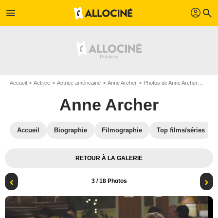
profil
menu
search
Accueil
Actrice
Actrice américaine
Anne Archer
Photos de Anne Archer
The G
Anne Archer
Accueil
Biographie
Filmographie
Top films/séries
RETOUR À LA GALERIE
3
/ 18 Photos