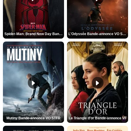
Spider-Man: Brand New Day Bande-annonce VO STFR
L'Odyssée Bande-annonce VO STFR
Mutiny Bande-annonce VO STFR
Le Triangle d'or Bande-annonce VF