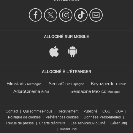
ALLOCINÉ SUR MOBILE
ALLOCINÉ À L'ÉTRANGER
Filmstarts
SensaCine
Beyazperde
Allemagne
Espagne
Turquie
AdoroCinema
Sensacine México
Brésil
Mexique
Contact
|
Qui sommes-nous
|
Recrutement
|
Publicité
|
CGU
|
CGV
|
Politique de cookies
|
Préférences cookies
|
Données Personnelles
|
Revue de presse
|
Charte d'écriture
|
Les services AlloCiné
|
Gérer Utiq
|
©AlloCiné