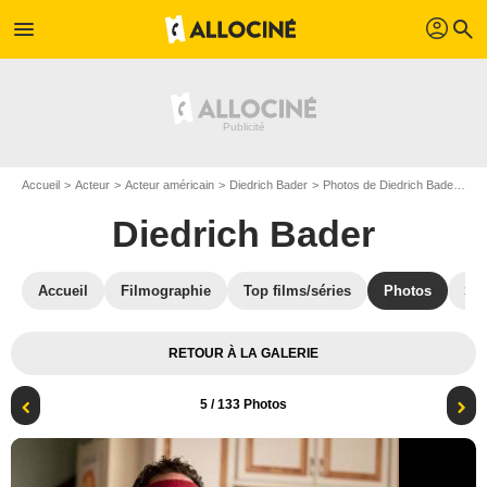
profil
menu
search
Accueil
Acteur
Acteur américain
Diedrich Bader
Photos de Diedrich Bader
Am
Diedrich Bader
Accueil
Filmographie
Top films/séries
Photos
St
RETOUR À LA GALERIE
5
/ 133 Photos