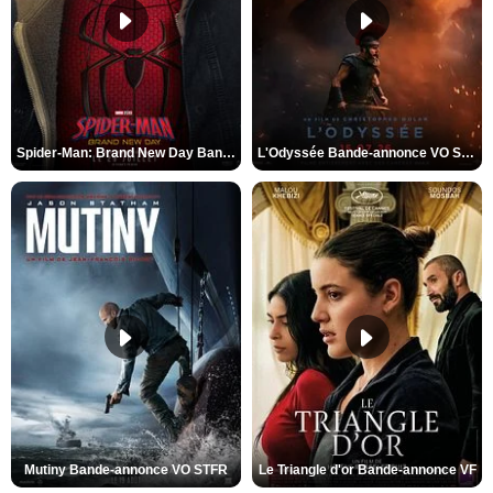
Spider-Man: Brand New Day Bande-annonce VO STFR
L'Odyssée Bande-annonce VO STFR
Mutiny Bande-annonce VO STFR
Le Triangle d'or Bande-annonce VF