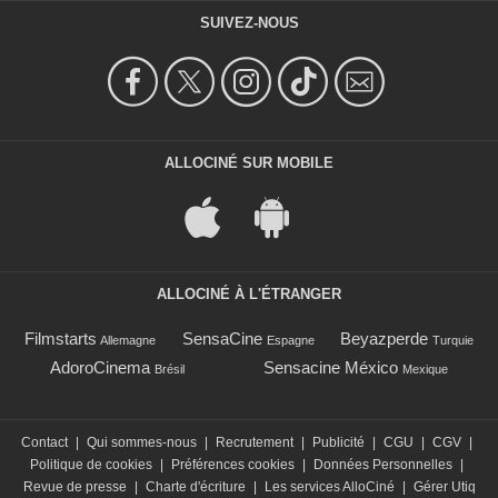
SUIVEZ-NOUS
ALLOCINÉ SUR MOBILE
ALLOCINÉ À L'ÉTRANGER
Filmstarts
SensaCine
Beyazperde
Allemagne
Espagne
Turquie
AdoroCinema
Sensacine México
Brésil
Mexique
Contact
|
Qui sommes-nous
|
Recrutement
|
Publicité
|
CGU
|
CGV
|
Politique de cookies
|
Préférences cookies
|
Données Personnelles
|
Revue de presse
|
Charte d'écriture
|
Les services AlloCiné
|
Gérer Utiq