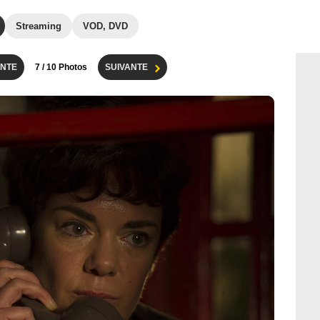
Streaming
VOD, DVD
NTE
7
/ 10 Photos
SUIVANTE