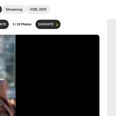
Streaming
VOD, DVD
NTE
3
/ 10 Photos
SUIVANTE