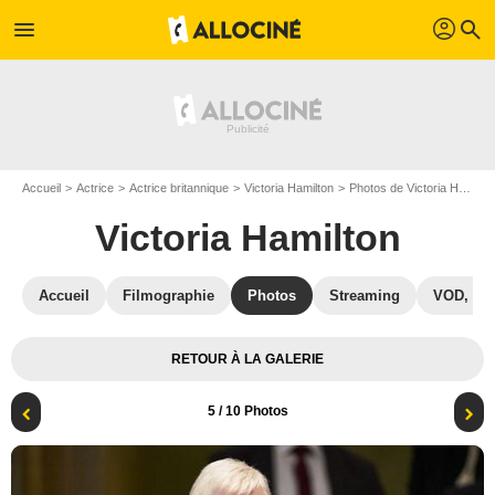
profil
menu
search
Accueil
Actrice
Actrice britannique
Victoria Hamilton
Photos de Victoria Hamilton
Victoria Hamilton
Accueil
Filmographie
Photos
Streaming
VOD, DV
RETOUR À LA GALERIE
5
/ 10 Photos