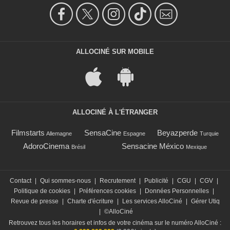
ALLOCINÉ SUR MOBILE
ALLOCINÉ À L'ÉTRANGER
Filmstarts
SensaCine
Beyazperde
Allemagne
Espagne
Turquie
AdoroCinema
Sensacine México
Brésil
Mexique
Contact
|
Qui sommes-nous
|
Recrutement
|
Publicité
|
CGU
|
CGV
|
Politique de cookies
|
Préférences cookies
|
Données Personnelles
|
Revue de presse
|
Charte d'écriture
|
Les services AlloCiné
|
Gérer Utiq
|
©AlloCiné
Retrouvez tous les horaires et infos de votre cinéma sur le numéro AlloCiné :