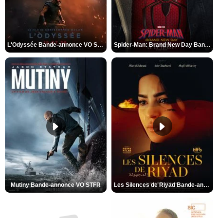
L'Odyssée Bande-annonce VO STFR
Spider-Man: Brand New Day Bande-annonce VO STFR
Mutiny Bande-annonce VO STFR
Les Silences de Riyad Bande-annonce VO STFR