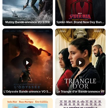
Mutiny Bande-annonce VO STFR
Spider-Man: Brand New Day Bande-annonce VO STFR
L'Odyssée Bande-annonce VO STFR
Le Triangle d'or Bande-annonce VF