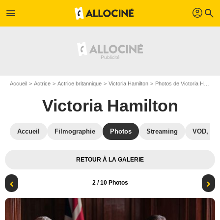
profil
menu
search
Accueil
Actrice
Actrice britannique
Victoria Hamilton
Photos de Victoria Hamilton
Victoria Hamilton
Accueil
Filmographie
Photos
Streaming
VOD, DV
RETOUR À LA GALERIE
2
/ 10 Photos