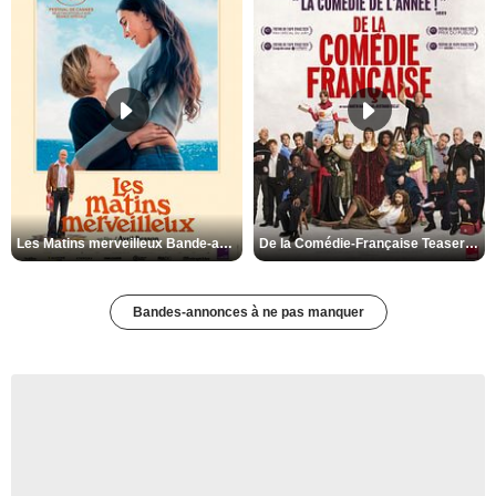
Les Matins merveilleux Bande-annonce VF
De la Comédie-Française Teaser VF
Bandes-annonces à ne pas manquer