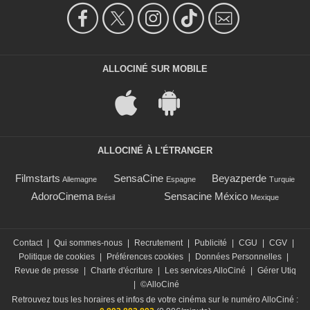
ALLOCINÉ SUR MOBILE
ALLOCINÉ À L'ÉTRANGER
Filmstarts
SensaCine
Beyazperde
Allemagne
Espagne
Turquie
AdoroCinema
Sensacine México
Brésil
Mexique
Contact
|
Qui sommes-nous
|
Recrutement
|
Publicité
|
CGU
|
CGV
|
Politique de cookies
|
Préférences cookies
|
Données Personnelles
|
Revue de presse
|
Charte d'écriture
|
Les services AlloCiné
|
Gérer Utiq
|
©AlloCiné
Retrouvez tous les horaires et infos de votre cinéma sur le numéro AlloCiné :