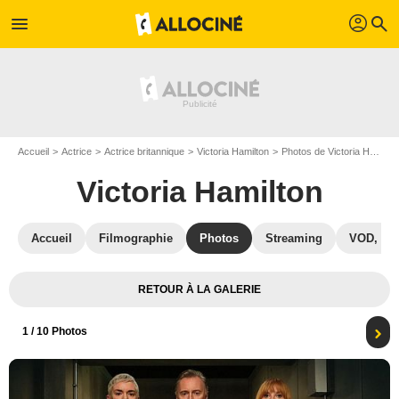
profil
menu
search
Accueil
Actrice
Actrice britannique
Victoria Hamilton
Photos de Victoria Hamilton
Victoria Hamilton
Accueil
Filmographie
Photos
Streaming
VOD, DV
RETOUR À LA GALERIE
1
/ 10 Photos