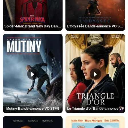
Spider-Man: Brand New Day Bande-annonce VO STFR
L'Odyssée Bande-annonce VO STFR
Mutiny Bande-annonce VO STFR
Le Triangle d'or Bande-annonce VF