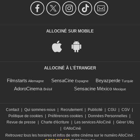
ALLOCINÉ SUR MOBILE
ALLOCINÉ À L'ÉTRANGER
Filmstarts
SensaCine
Beyazperde
Allemagne
Espagne
Turquie
AdoroCinema
Sensacine México
Brésil
Mexique
Contact
|
Qui sommes-nous
|
Recrutement
|
Publicité
|
CGU
|
CGV
|
Politique de cookies
|
Préférences cookies
|
Données Personnelles
|
Revue de presse
|
Charte d'écriture
|
Les services AlloCiné
|
Gérer Utiq
|
©AlloCiné
Retrouvez tous les horaires et infos de votre cinéma sur le numéro AlloCiné :