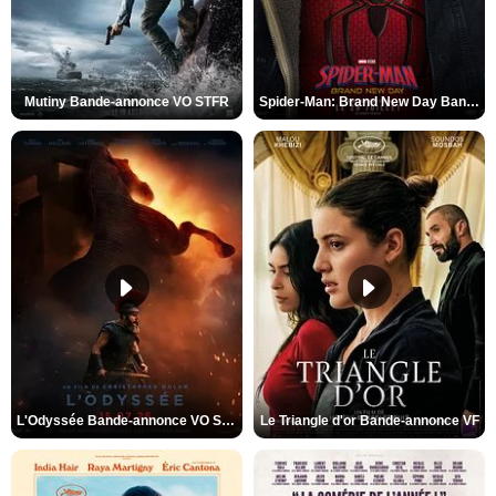
Mutiny Bande-annonce VO STFR
Spider-Man: Brand New Day Bande-annonce VO STFR
L'Odyssée Bande-annonce VO STFR
Le Triangle d'or Bande-annonce VF