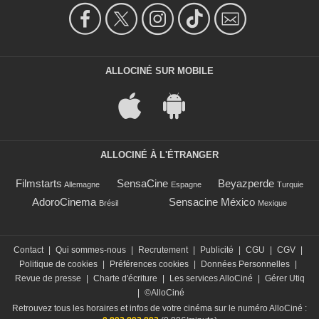
ALLOCINÉ SUR MOBILE
ALLOCINÉ À L'ÉTRANGER
Filmstarts
SensaCine
Beyazperde
Allemagne
Espagne
Turquie
AdoroCinema
Sensacine México
Brésil
Mexique
Contact
|
Qui sommes-nous
|
Recrutement
|
Publicité
|
CGU
|
CGV
|
Politique de cookies
|
Préférences cookies
|
Données Personnelles
|
Revue de presse
|
Charte d'écriture
|
Les services AlloCiné
|
Gérer Utiq
|
©AlloCiné
Retrouvez tous les horaires et infos de votre cinéma sur le numéro AlloCiné :