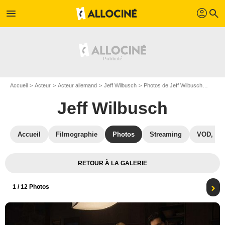
profil
menu
search
Accueil
Acteur
Acteur allemand
Jeff Wilbusch
Photos de Jeff Wilbusch
Photo 
Jeff Wilbusch
Accueil
Filmographie
Photos
Streaming
VOD, DV
RETOUR À LA GALERIE
1
/ 12 Photos