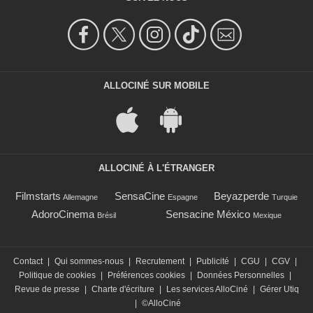
ALLOCINÉ SUR MOBILE
ALLOCINÉ À L'ÉTRANGER
Filmstarts
SensaCine
Beyazperde
Allemagne
Espagne
Turquie
AdoroCinema
Sensacine México
Brésil
Mexique
Contact
|
Qui sommes-nous
|
Recrutement
|
Publicité
|
CGU
|
CGV
|
Politique de cookies
|
Préférences cookies
|
Données Personnelles
|
Revue de presse
|
Charte d'écriture
|
Les services AlloCiné
|
Gérer Utiq
|
©AlloCiné