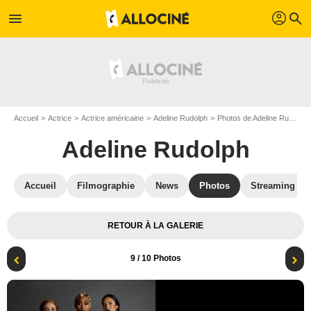
profil
menu
search
Accueil
Actrice
Actrice américaine
Adeline Rudolph
Photos de Adeline Rudolph
Adeline Rudolph
Accueil
Filmographie
News
Photos
Streaming
RETOUR À LA GALERIE
9
/ 10 Photos