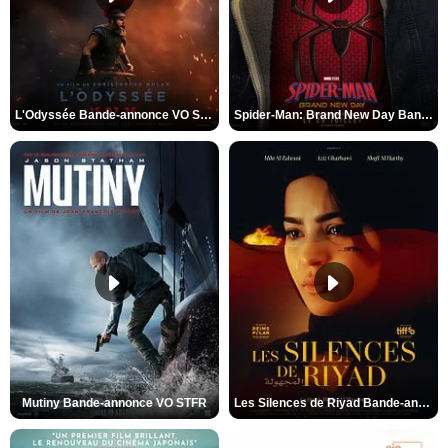
L'Odyssée Bande-annonce VO STFR
Spider-Man: Brand New Day Bande-annonce VO STFR
Mutiny Bande-annonce VO STFR
Les Silences de Riyad Bande-annonce VO STFR