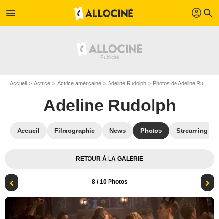
profil
menu
search
Accueil
Actrice
Actrice américaine
Adeline Rudolph
Photos de Adeline Rudolph
Adeline Rudolph
Accueil
Filmographie
News
Photos
Streaming
RETOUR À LA GALERIE
8
/ 10 Photos