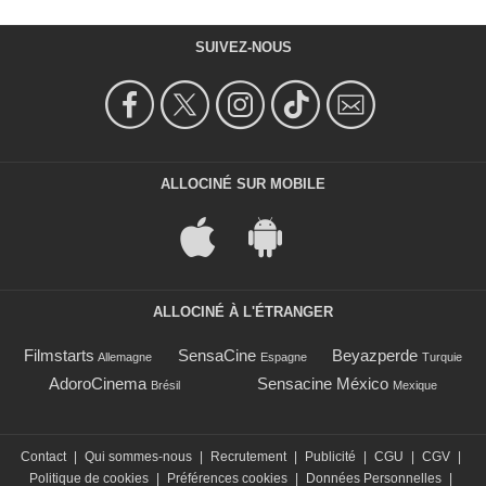
SUIVEZ-NOUS
ALLOCINÉ SUR MOBILE
ALLOCINÉ À L'ÉTRANGER
Filmstarts
SensaCine
Beyazperde
Allemagne
Espagne
Turquie
AdoroCinema
Sensacine México
Brésil
Mexique
Contact
|
Qui sommes-nous
|
Recrutement
|
Publicité
|
CGU
|
CGV
|
Politique de cookies
|
Préférences cookies
|
Données Personnelles
|