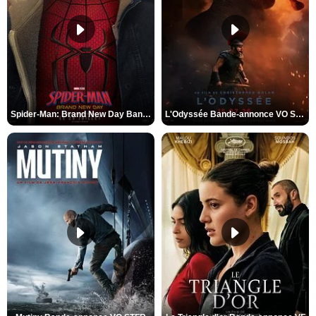
Spider-Man: Brand New Day Bande-annonce VO STFR
L'Odyssée Bande-annonce VO STFR