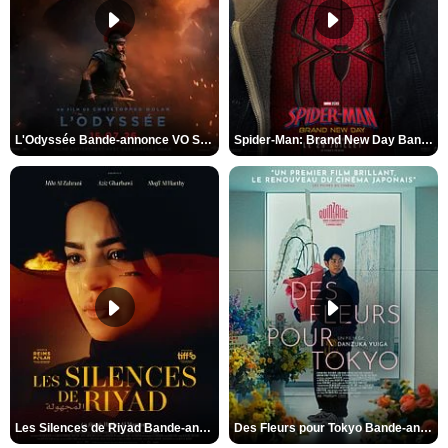
L'Odyssée Bande-annonce VO STFR
Spider-Man: Brand New Day Bande-annonce VO STFR
Les Silences de Riyad Bande-annonce VO STFR
Des Fleurs pour Tokyo Bande-annonce VO STFR