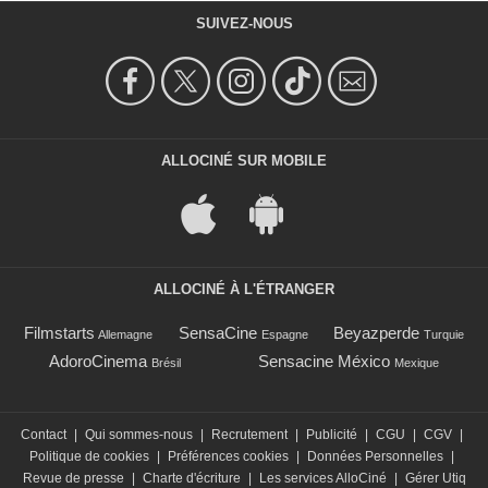
SUIVEZ-NOUS
ALLOCINÉ SUR MOBILE
ALLOCINÉ À L'ÉTRANGER
Filmstarts
SensaCine
Beyazperde
Allemagne
Espagne
Turquie
AdoroCinema
Sensacine México
Brésil
Mexique
Contact
|
Qui sommes-nous
|
Recrutement
|
Publicité
|
CGU
|
CGV
|
Politique de cookies
|
Préférences cookies
|
Données Personnelles
|
Revue de presse
|
Charte d'écriture
|
Les services AlloCiné
|
Gérer Utiq