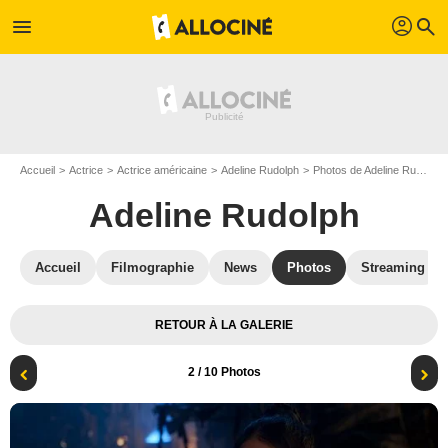
profil
menu
search
Accueil
Actrice
Actrice américaine
Adeline Rudolph
Photos de Adeline Rudolph
Adeline Rudolph
Accueil
Filmographie
News
Photos
Streaming
RETOUR À LA GALERIE
2
/ 10 Photos