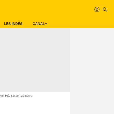
profil
search
LES INDÉS
CANAL+
evin-Hié, Bakary Diombera