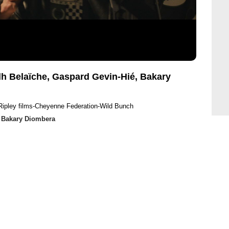
dh Belaïche, Gaspard Gevin-Hié, Bakary
Ripley films-Cheyenne Federation-Wild Bunch
,
Bakary Diombera