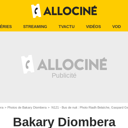
ÉRIES
STREAMING
TVACTU
VIDÉOS
VOD
era
Photos de Bakary Diombera
N121 - Bus de nuit : Photo Riadh Belaïche, Gaspard G
Bakary Diombera