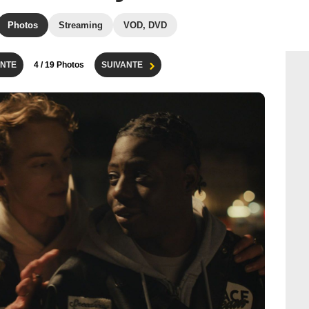
Photos
Streaming
VOD, DVD
NTE
4
/ 19 Photos
SUIVANTE