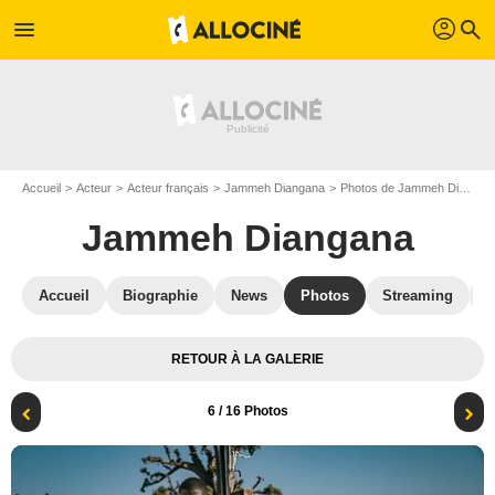
profil
menu
search
Accueil
Acteur
Acteur français
Jammeh Diangana
Photos de Jammeh Diangana
Jammeh Diangana
Accueil
Biographie
News
Photos
Streaming
V
RETOUR À LA GALERIE
6
/ 16 Photos