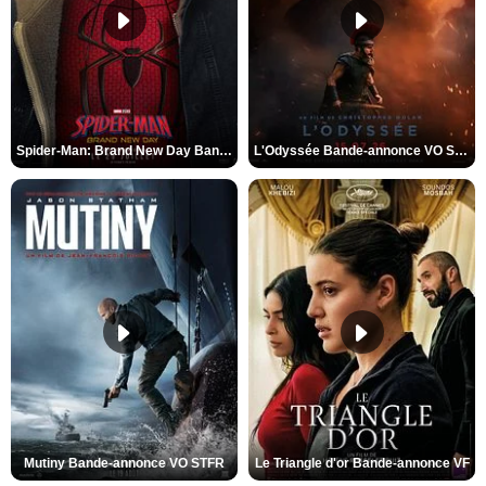
Spider-Man: Brand New Day Bande-annonce VO STFR
L'Odyssée Bande-annonce VO STFR
Mutiny Bande-annonce VO STFR
Le Triangle d'or Bande-annonce VF