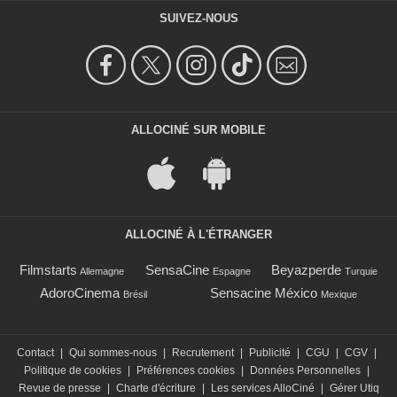
SUIVEZ-NOUS
ALLOCINÉ SUR MOBILE
ALLOCINÉ À L'ÉTRANGER
Filmstarts
SensaCine
Beyazperde
Allemagne
Espagne
Turquie
AdoroCinema
Sensacine México
Brésil
Mexique
Contact
|
Qui sommes-nous
|
Recrutement
|
Publicité
|
CGU
|
CGV
|
Politique de cookies
|
Préférences cookies
|
Données Personnelles
|
Revue de presse
|
Charte d'écriture
|
Les services AlloCiné
|
Gérer Utiq